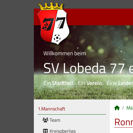
Willkommen beim
SV Lobeda 77 e
Ein
Stadtteil
. Ein
Verein
. Eine
Leide
Mä
1.Mannschaft
Ronn
Team
Kreisoberliga