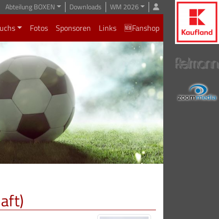
Abteilung BOXEN
Downloads
WM 2026
uchs
Fotos
Sponsoren
Links
🆕Fanshop
aft)