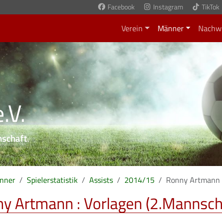
Facebook
Instagram
TikTok
Verein
Männer
Nachw
.V.
nschaft
.
nner
Spielerstatistik
Assists
2014/15
Ronny Artmann
y Artmann : Vorlagen (2.Mannsch