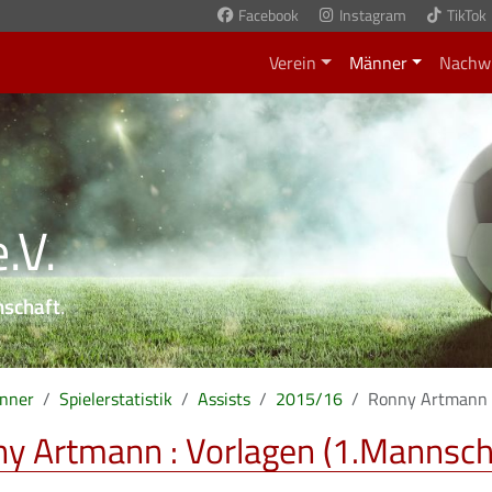
Facebook
Instagram
TikTok
Verein
Männer
Nachw
.V.
nschaft
.
nner
Spielerstatistik
Assists
2015/16
Ronny Artmann
y Artmann : Vorlagen (1.Mannsch