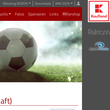
Abteilung BOXEN
Downloads
WM 2026
uchs
Fotos
Sponsoren
Links
🆕Fanshop
aft)