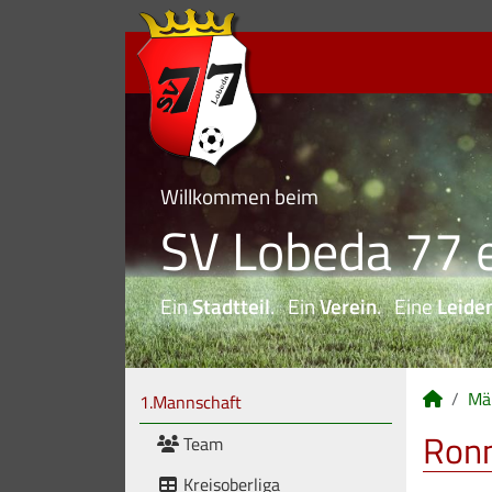
Willkommen beim
SV Lobeda 77 e
Ein
Stadtteil
. Ein
Verein
. Eine
Leide
Mä
1.Mannschaft
Ronn
Team
Kreisoberliga