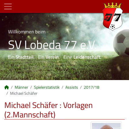
Willkommen beim
SV Lobeda 77 e.V.
Ein
Stadtteil
. Ein
Verein
. Eine
Leidenschaft
.
Männer
Spielerstatistik
Assists
2017/18
Michael Schäfer
Michael Schäfer : Vorlagen
(2.Mannschaft)