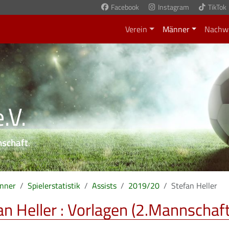
Facebook
Instagram
TikTok
Verein
Männer
Nachw
.V.
nschaft
.
nner
Spielerstatistik
Assists
2019/20
Stefan Heller
an Heller : Vorlagen (2.Mannschaft