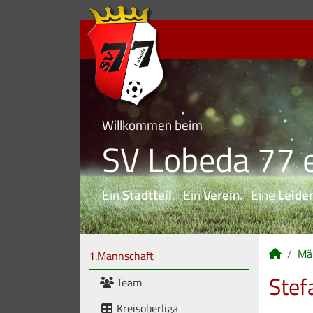
Willkommen beim
SV Lobeda 77 e
Ein
Stadtteil
. Ein
Verein
. Eine
Leide
Mä
1.Mannschaft
Stef
Team
Kreisoberliga