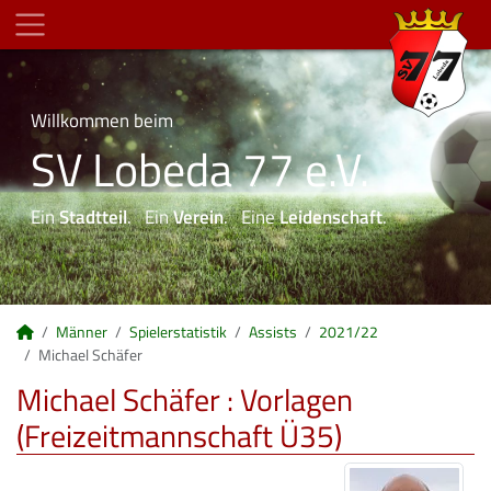
Willkommen beim
SV Lobeda 77 e.V.
Ein
Stadtteil
. Ein
Verein
. Eine
Leidenschaft
.
Männer
Spielerstatistik
Assists
2021/22
Michael Schäfer
Michael Schäfer : Vorlagen
(Freizeitmannschaft Ü35)