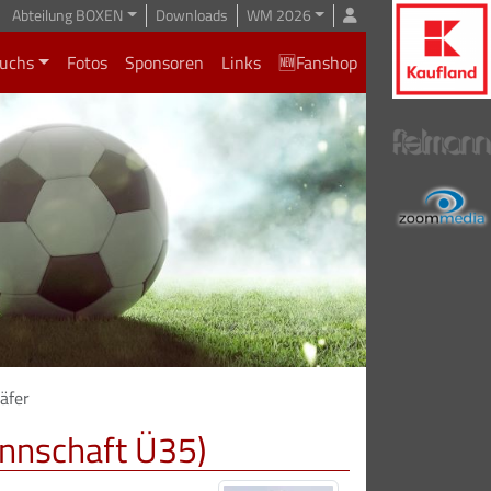
Abteilung BOXEN
Downloads
WM 2026
uchs
Fotos
Sponsoren
Links
🆕Fanshop
äfer
annschaft Ü35)