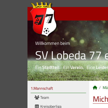
Willkommen beim
SV Lobeda 77 e
Ein
Stadtteil
. Ein
Verein
. Eine
Leide
Mä
1.Mannschaft
Mich
Team
Kreisoberliga