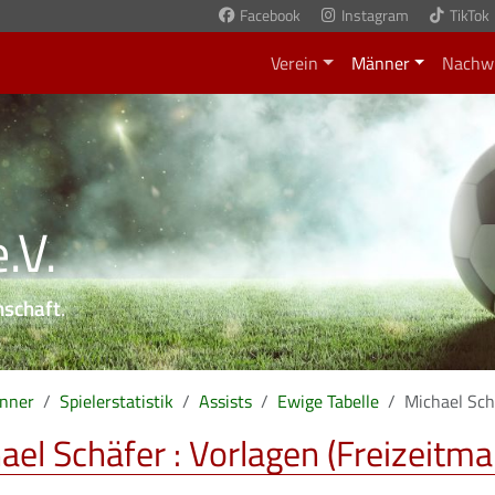
Facebook
Instagram
TikTok
Verein
Männer
Nachw
.V.
nschaft
.
nner
Spielerstatistik
Assists
Ewige Tabelle
Michael Sch
ael Schäfer : Vorlagen (Freizeitm