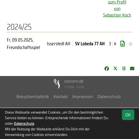
zum Profil
von
Sebastian Koch
2024/25
Fr, 09.05.2025
,
Isserstedt AH
:
SV Lobeda 77 AH
3 : 4
(1)
Freundschaftsspiel
soccero.de
© 2006 - 2026
Besucherstatistik
Kontakt
Impressum
Datenschutz
Diese Webseite verwendet Cookies, um Dir den bestmöglichen
OK
Service bieten zu können. Entsprechende Informationen findest Du
unter
Datenschutz
.
Mit der Nutzung der Webseite erklärst Du Dich mit der
Verwendung von Cookies einverstanden.