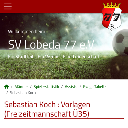
Willkommen beim
SV Lobeda 77 e.V.
Ein
Stadtteil
. Ein
Verein
. Eine
Leidenschaft
.
Männer
Spielerstatistik
Assists
Ewige Tabelle
Sebastian Koch
Sebastian Koch : Vorlagen
(Freizeitmannschaft Ü35)