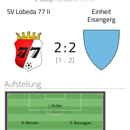
8. Spieltag - 13.10.2013
12:30 Uhr
SV Lobeda 77 II
Einheit
Eisengerg
2
:
2
(1
:
2)
Aufstellung
J. Müller
(78' S. Wichmann)
K. Benzler
S. Barsegjan