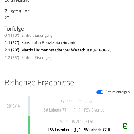
2x Jan Holland
Zuschauer
20
Torfolge
0:1 (10')
Einheit Eisengerg
1:1 (22')
Konstantin Benzler
(Jan Holland)
2:1 (28')
Martin Hermannstädter per Weitschuss
(Jan Holland)
2:2 (73')
Einheit Eisengerg
Bisherige Ergebnisse
Datum anzeigen
So, 13.10.2013
, 8.ST
2013/14
2 : 2
SV Lobeda 77 II
FSV Eisenber
Sa, 10.05.2014
, 21.ST
0 : 1
FSV Eisenber
SV Lobeda 77 II