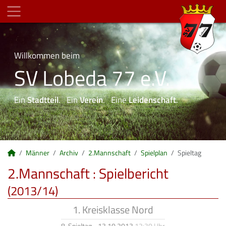
Willkommen beim
SV Lobeda 77 e.V.
Ein
Stadtteil
. Ein
Verein
. Eine
Leidenschaft
.
Männer
Archiv
2.Mannschaft
Spielplan
Spieltag
2.Mannschaft :
Spielbericht
(2013/14)
1. Kreisklasse Nord