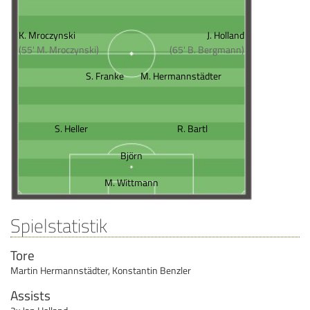
K. Mroczynski
J. Holland
(55' M. Mroczynski)
(65' B. Bergmann)
S. Franke
M. Hermannstädter
S. Heller
R. Bartl
Björn
M. Wittmann
Spielstatistik
Tore
Martin Hermannstädter
,
Konstantin Benzler
Assists