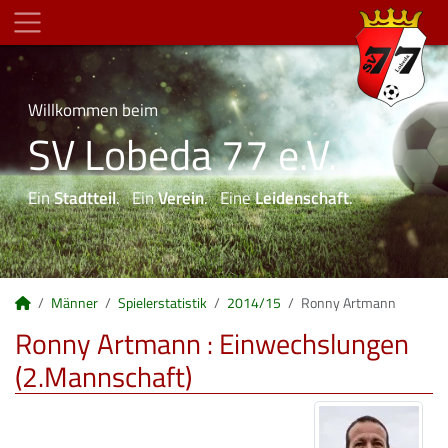
Willkommen beim
SV Lobeda 77 e.V.
Ein
Stadtteil
. Ein
Verein
. Eine
Leidenschaft
.
Männer
Spielerstatistik
2014/15
Ronny Artmann
Ronny Artmann : Einwechslungen
(2.Mannschaft)