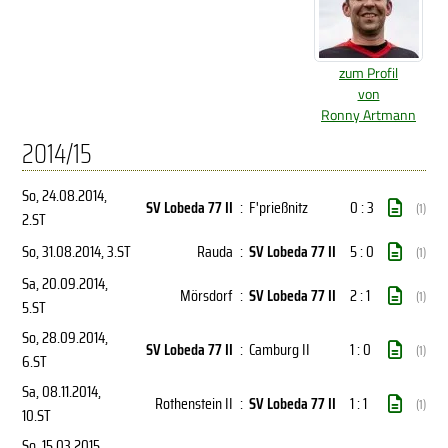
zum Profil
von
Ronny Artmann
2014/15
So, 24.08.2014
,
SV Lobeda 77 II
:
F'prießnitz
0 : 3
(1)
2.ST
So, 31.08.2014
, 3.ST
Rauda
:
SV Lobeda 77 II
5 : 0
(1)
Sa, 20.09.2014
,
Mörsdorf
:
SV Lobeda 77 II
2 : 1
(1)
5.ST
So, 28.09.2014
,
SV Lobeda 77 II
:
Camburg II
1 : 0
(1)
6.ST
Sa, 08.11.2014
,
Rothenstein II
:
SV Lobeda 77 II
1 : 1
(1)
10.ST
So, 15.03.2015
,