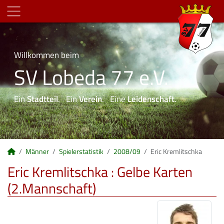
Willkommen beim
SV Lobeda 77 e.V.
Ein
Stadtteil
. Ein
Verein
. Eine
Leidenschaft
.
Männer
Spielerstatistik
2008/09
Eric Kremlitschka
Eric Kremlitschka : Gelbe Karten
(2.Mannschaft)