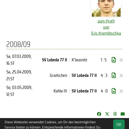
zum Profil
von
Eric Kremlitschka
2008/09
Sa, 07.03.2009
,
SV Lobeda 77 II
:
K'lausnitz
1 : 5
(1)
16.ST
Sa, 25.04.2009
,
Graitschen
:
SV Lobeda 77 II
4 : 3
(1)
21.ST
So, 03.05.2009
,
Kahla III
:
SV Lobeda 77 II
4 : 0
(1)
12.ST
Diese Webseite verwendet Cookies, um Dir den bestmöglichen
OK
soccero.de
Service bieten zu können. Entsprechende Informationen findest Du