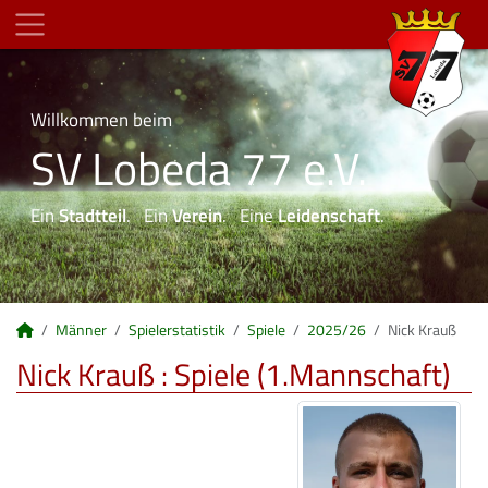
Willkommen beim
SV Lobeda 77 e.V.
Ein
Stadtteil
. Ein
Verein
. Eine
Leidenschaft
.
Männer
Spielerstatistik
Spiele
2025/26
Nick Krauß
Nick Krauß : Spiele (1.Mannschaft)