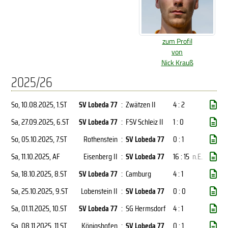
zum Profil
von
Nick Krauß
2025/26
So, 10.08.2025
, 1.ST
SV Lobeda 77
:
Zwätzen II
4 : 2
Sa, 27.09.2025
, 6.ST
SV Lobeda 77
:
FSV Schleiz II
1 : 0
So, 05.10.2025
, 7.ST
Rothenstein
:
SV Lobeda 77
0 : 1
Sa, 11.10.2025
, AF
Eisenberg II
:
SV Lobeda 77
16 : 15
n.E.
Sa, 18.10.2025
, 8.ST
SV Lobeda 77
:
Camburg
4 : 1
Sa, 25.10.2025
, 9.ST
Lobenstein II
:
SV Lobeda 77
0 : 0
Sa, 01.11.2025
, 10.ST
SV Lobeda 77
:
SG Hermsdorf
4 : 1
Sa, 08.11.2025
, 11.ST
Königshofen
:
SV Lobeda 77
0 : 1