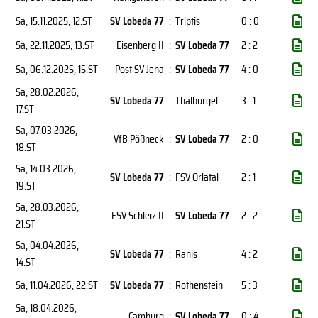
Sa, 15.11.2025
, 12.ST
SV Lobeda 77
:
Triptis
0 : 0
Sa, 22.11.2025
, 13.ST
Eisenberg II
:
SV Lobeda 77
2 : 2
Sa, 06.12.2025
, 15.ST
Post SV Jena
:
SV Lobeda 77
4 : 0
Sa, 28.02.2026
,
SV Lobeda 77
:
Thalbürgel
3 : 1
17.ST
Sa, 07.03.2026
,
VfB Pößneck
:
SV Lobeda 77
2 : 0
18.ST
Sa, 14.03.2026
,
SV Lobeda 77
:
FSV Orlatal
2 : 1
19.ST
Sa, 28.03.2026
,
FSV Schleiz II
:
SV Lobeda 77
2 : 2
21.ST
Sa, 04.04.2026
,
SV Lobeda 77
:
Ranis
4 : 2
14.ST
Sa, 11.04.2026
, 22.ST
SV Lobeda 77
:
Rothenstein
5 : 3
Sa, 18.04.2026
,
Camburg
:
SV Lobeda 77
0 : 4