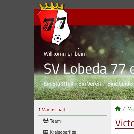
Willkommen beim
SV Lobeda 77 e
Ein
Stadtteil
. Ein
Verein
. Eine
Leide
Mä
1.Mannschaft
Vict
Team
Kreisoberliga