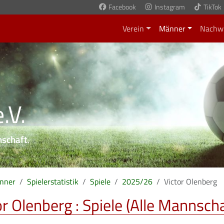
Facebook
Instagram
TikTok
Verein
Männer
Nachw
.V.
nschaft
.
nner
Spielerstatistik
Spiele
2025/26
Victor Olenberg
or Olenberg : Spiele (Alle Mannsch