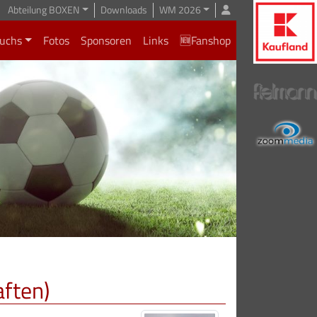
Abteilung BOXEN
Downloads
WM 2026
uchs
Fotos
Sponsoren
Links
🆕Fanshop
aften)