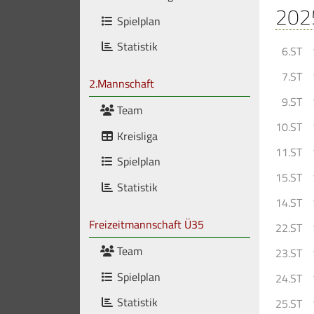
202
Spielplan
Statistik
6.ST
7.ST
2.Mannschaft
9.ST
Team
10.ST
Kreisliga
11.ST
Spielplan
15.ST
Statistik
14.ST
Freizeitmannschaft Ü35
22.ST
Team
23.ST
Spielplan
24.ST
Statistik
25.ST