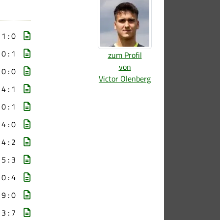
1 : 0
0 : 1
zum Profil
von
0 : 0
Victor Olenberg
4 : 1
0 : 1
4 : 0
4 : 2
5 : 3
0 : 4
9 : 0
3 : 7