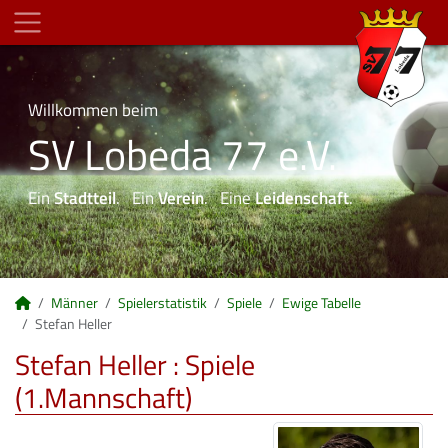
Willkommen beim
SV Lobeda 77 e.V.
Ein
Stadtteil
. Ein
Verein
. Eine
Leidenschaft
.
Männer
Spielerstatistik
Spiele
Ewige Tabelle
Stefan Heller
Stefan Heller : Spiele
(1.Mannschaft)