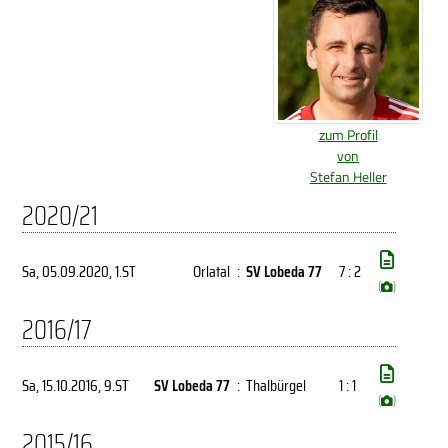
zum Profil
von
Stefan Heller
2020/21
Sa, 05.09.2020
, 1.ST
Orlatal
:
SV Lobeda 77
7 : 2
(
)
2016/17
Sa, 15.10.2016
, 9.ST
SV Lobeda 77
:
Thalbürgel
1 : 1
(
)
2015/16