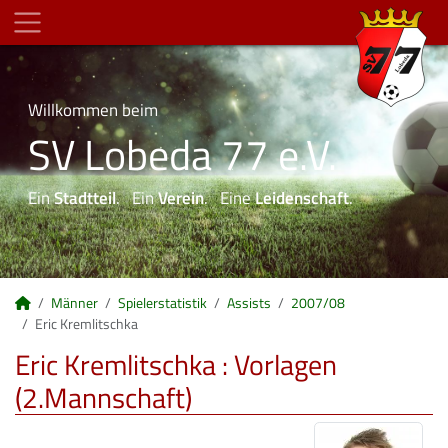
Willkommen beim
SV Lobeda 77 e.V.
Ein
Stadtteil
. Ein
Verein
. Eine
Leidenschaft
.
Männer
Spielerstatistik
Assists
2007/08
Eric Kremlitschka
Eric Kremlitschka : Vorlagen
(2.Mannschaft)