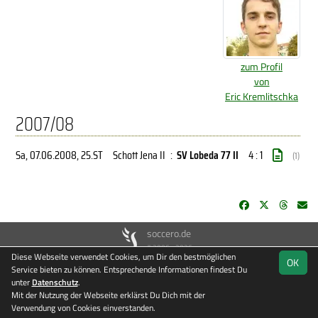
zum Profil
von
Eric Kremlitschka
2007/08
Sa, 07.06.2008
, 25.ST
Schott Jena II
:
SV Lobeda 77 II
4 : 1
(1)
soccero.de
© 2006 - 2026
Diese Webseite verwendet Cookies, um Dir den bestmöglichen
OK
Besucherstatistik
Kontakt
Impressum
Datenschutz
Service bieten zu können. Entsprechende Informationen findest Du
unter
Datenschutz
.
Mit der Nutzung der Webseite erklärst Du Dich mit der
Verwendung von Cookies einverstanden.