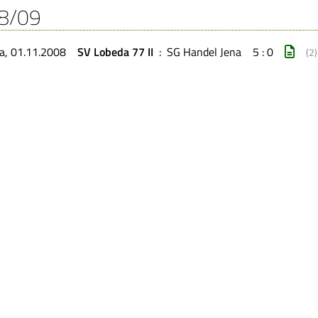
8/09
a, 01.11.2008
SV Lobeda 77 II
:
SG Handel Jena
5 : 0
(2)