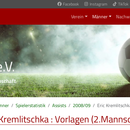
Facebook
Instagram
TikTok
Verein
Männer
Nachw
.V.
nschaft
.
nner
Spielerstatistik
Assists
2008/09
Eric Kremlitschk
 Kremlitschka : Vorlagen (2.Manns