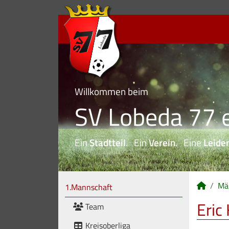
Willkommen beim
SV Lobeda 77 e
Ein
Stadtteil
. Ein
Verein
. Eine
Leide
Mä
1.Mannschaft
Eric
Team
Kreisoberliga