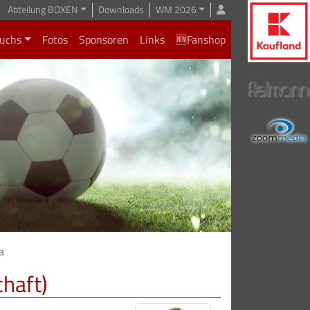
Abteilung BOXEN
Downloads
WM 2026
uchs
Fotos
Sponsoren
Links
🆕Fanshop
a
chaft)