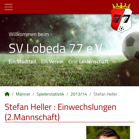
Willkommen beim
SV Lobeda 77 e.V.
Ein
Stadtteil
. Ein
Verein
. Eine
Leidenschaft
.
Männer
Spielerstatistik
2013/14
Stefan Heller
Stefan Heller : Einwechslungen
(2.Mannschaft)