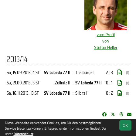
zum Profil
von
Stefan Heller
2013/14
So, 15.09.2013
, 4.ST
SV Lobeda 77 II
:
Thalbürgel
2 : 3
(1)
Sa, 21.09.2013
, 5.ST
Zöllnitz II
:
SV Lobeda 77 II
0 : 1
(1)
Sa, 16.11.2013
, 13.ST
SV Lobeda 77 II
:
Silbitz II
0 : 2
(1)
Diese Webseite verwendet Cookies, um Dir den bestmöglichen
OK
soccero.de
Service bieten zu können. Entsprechende Informationen findest Du
© 2006 - 2026
unter
Datenschutz
.