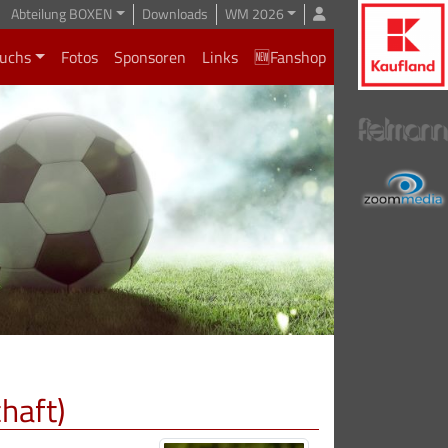
Abteilung BOXEN
Downloads
WM 2026
uchs
Fotos
Sponsoren
Links
🆕Fanshop
haft)