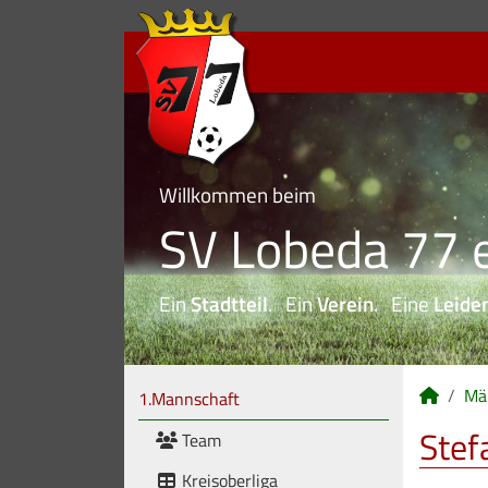
Willkommen beim
SV Lobeda 77 e
Ein
Stadtteil
. Ein
Verein
. Eine
Leide
Mä
1.Mannschaft
Stef
Team
Kreisoberliga