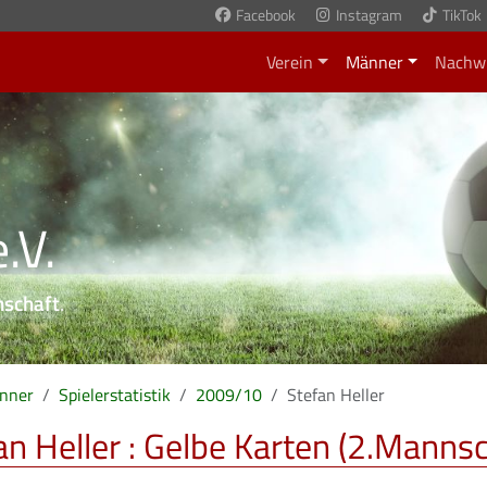
Facebook
Instagram
TikTok
Verein
Männer
Nachw
.V.
nschaft
.
nner
Spielerstatistik
2009/10
Stefan Heller
an Heller : Gelbe Karten (2.Mannsc