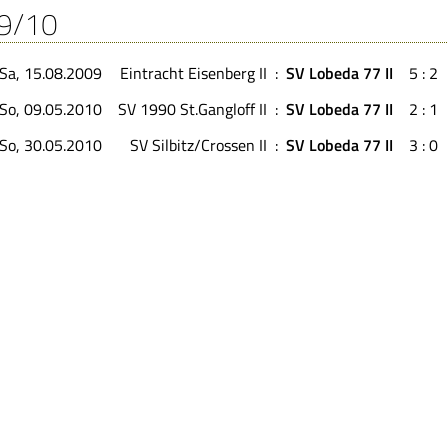
9/10
Sa, 15.08.2009
Eintracht Eisenberg II
:
SV Lobeda 77 II
5 : 2
So, 09.05.2010
SV 1990 St.Gangloff II
:
SV Lobeda 77 II
2 : 1
So, 30.05.2010
SV Silbitz/Crossen II
:
SV Lobeda 77 II
3 : 0