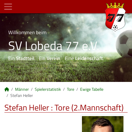
Willkommen beim
SV Lobeda 77 e.V.
Ein
Stadtteil
. Ein
Verein
. Eine
Leidenschaft
.
Männer
Spielerstatistik
Tore
Ewige Tabelle
Stefan Heller
Stefan Heller : Tore (2.Mannschaft)