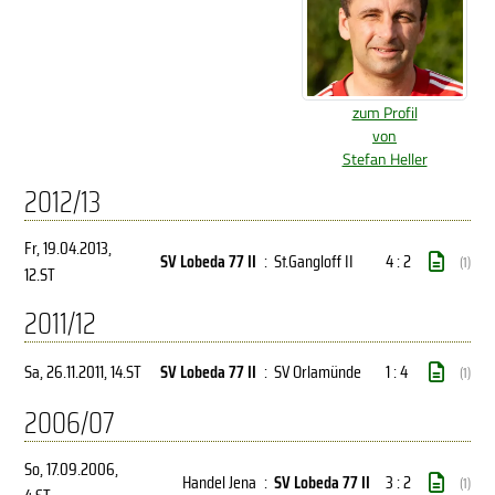
zum Profil
von
Stefan Heller
2012/13
Fr, 19.04.2013
,
SV Lobeda 77 II
:
St.Gangloff II
4 : 2
(1)
12.ST
2011/12
Sa, 26.11.2011
, 14.ST
SV Lobeda 77 II
:
SV Orlamünde
1 : 4
(1)
2006/07
So, 17.09.2006
,
Handel Jena
:
SV Lobeda 77 II
3 : 2
(1)