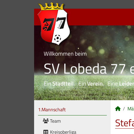
Willkommen beim
SV Lobeda 77 e
Ein
Stadtteil
. Ein
Verein
. Eine
Leide
Mä
1.Mannschaft
Stef
Team
Kreisoberliga