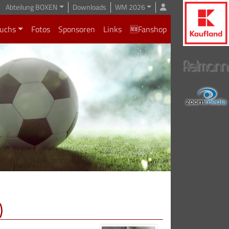
Abteilung BOXEN
Downloads
WM 2026
uchs
Fotos
Sponsoren
Links
🆕Fanshop
)