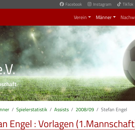
Facebook
Instagram
TikTok
Verein
Männer
Nachw
.V.
nschaft
.
nner
Spielerstatistik
Assists
2008/09
Stefan Engel
an Engel : Vorlagen (1.Mannschaft