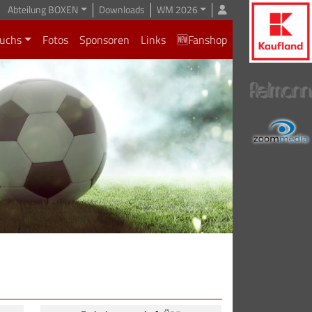
Abteilung BOXEN
Downloads
WM 2026
uchs
Fotos
Sponsoren
Links
🆕Fanshop