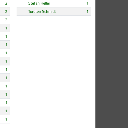
2
Stefan Heller
1
2
Torsten Schmidt
1
2
1
1
1
1
1
1
1
1
1
1
1
1