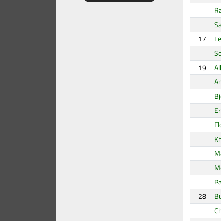
Ra
Sa
17
Fe
Se
19
Al
Am
Bj
Er
Fl
Kh
Ma
Mo
Pa
28
Bu
Ch