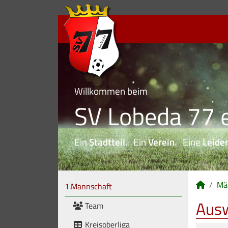
Willkommen beim
SV Lobeda 77 e
Ein
Stadtteil
. Ein
Verein
. Eine
Leide
Mä
1.Mannschaft
Aus
Team
Kreisoberliga