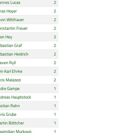
nnes Lucas
2
nas Hoyer
2
vin Witthauer
2
nstantin Freuer
2
on Hey
2
bastian Graf
2
bastian Heidrich
2
even Ryll
2
m Karl Ehrke
2
ris Malazezi
2
ndre Gampe
1
dreas Hauptstock
1
stian Rahn
1
ris Grube
1
rtin Böttcher
1
ximilian Murkovic
1