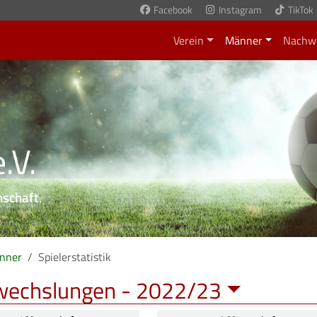
Facebook
Instagram
TikTok
Verein
Männer
Nachw
.V.
nschaft
.
nner
Spielerstatistik
wechslungen -
2022/23