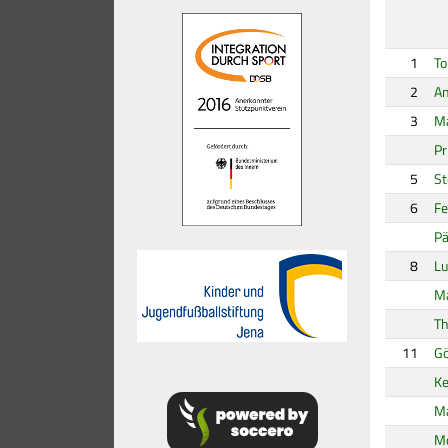
1
To
2
An
3
Ma
Pr
5
St
6
Fe
Pä
8
L
M
Th
11
Gö
Ke
Ma
M