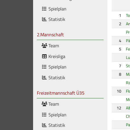
Spielplan
1
To
Statistik
2
An
Pr
2.Mannschaft
4
Pä
Team
5
Fe
Kreisliga
L
7
St
Spielplan
8
Ma
Statistik
Ra
10
Fl
Freizeitmannschaft Ü35
Mo
Team
12
Al
Spielplan
Ch
Statistik
Pa