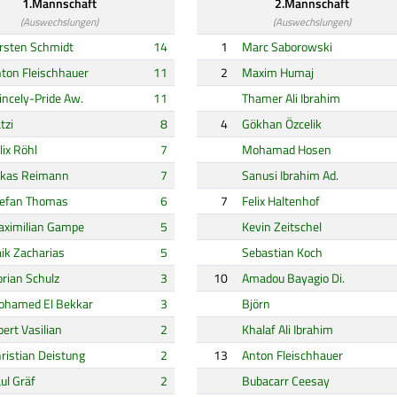
1.Mannschaft
2.Mannschaft
(Auswechslungen)
(Auswechslungen)
rsten Schmidt
14
1
Marc Saborowski
ton Fleischhauer
11
2
Maxim Humaj
incely-Pride Aw.
11
Thamer Ali Ibrahim
tzi
8
4
Gökhan Özcelik
lix Röhl
7
Mohamad Hosen
ukas Reimann
7
Sanusi Ibrahim Ad.
efan Thomas
6
7
Felix Haltenhof
ximilian Gampe
5
Kevin Zeitschel
ik Zacharias
5
Sebastian Koch
orian Schulz
3
10
Amadou Bayagio Di.
hamed El Bekkar
3
Björn
bert Vasilian
2
Khalaf Ali Ibrahim
ristian Deistung
2
13
Anton Fleischhauer
ul Gräf
2
Bubacarr Ceesay