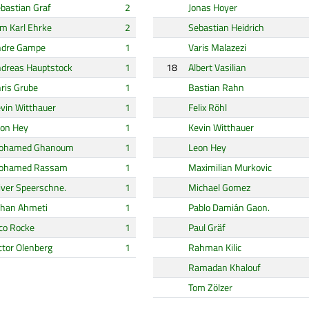
bastian Graf
2
Jonas Hoyer
m Karl Ehrke
2
Sebastian Heidrich
ndre Gampe
1
Varis Malazezi
dreas Hauptstock
1
18
Albert Vasilian
ris Grube
1
Bastian Rahn
vin Witthauer
1
Felix Röhl
on Hey
1
Kevin Witthauer
ohamed Ghanoum
1
Leon Hey
ohamed Rassam
1
Maximilian Murkovic
iver Speerschne.
1
Michael Gomez
han Ahmeti
1
Pablo Damián Gaon.
co Rocke
1
Paul Gräf
ctor Olenberg
1
Rahman Kilic
Ramadan Khalouf
Tom Zölzer