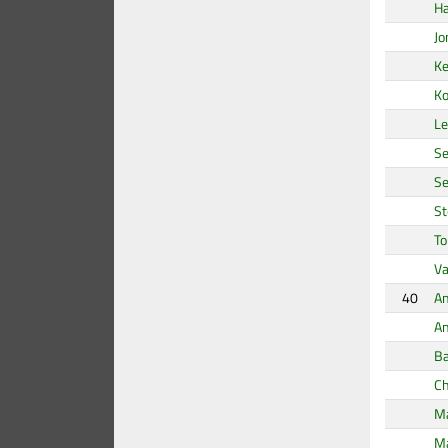
Ha
Jo
Ke
Ko
Le
Se
Se
St
To
Va
40
A
An
Ba
Ch
Ma
Ma