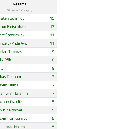
Gesamt
(Auswechslungen)
rsten Schmidt
15
ton Fleischhauer
13
rc Saborowski
11
incely-Pride Aw.
11
efan Thomas
9
lix Röhl
8
tzi
8
ukas Reimann
7
axim Humaj
7
amer Ali Ibrahim
7
khan Özcelik
5
vin Zeitschel
5
ximilian Gampe
5
ohamad Hosen
5