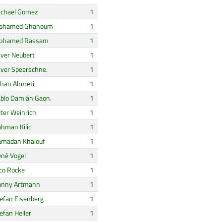
chael Gomez
1
ohamed Ghanoum
1
ohamed Rassam
1
iver Neubert
1
iver Speerschne.
1
han Ahmeti
1
blo Damián Gaon.
1
ter Weinrich
1
hman Kilic
1
madan Khalouf
1
né Vogel
1
co Rocke
1
onny Artmann
1
efan Eisenberg
1
efan Heller
1