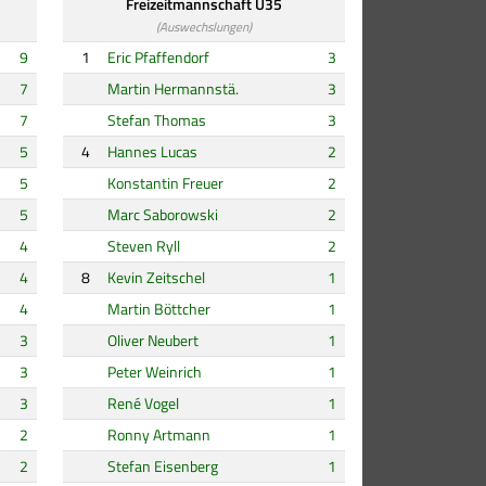
Freizeitmannschaft Ü35
(Auswechslungen)
9
1
Eric Pfaffendorf
3
7
Martin Hermannstä.
3
7
Stefan Thomas
3
5
4
Hannes Lucas
2
5
Konstantin Freuer
2
5
Marc Saborowski
2
4
Steven Ryll
2
4
8
Kevin Zeitschel
1
4
Martin Böttcher
1
3
Oliver Neubert
1
3
Peter Weinrich
1
3
René Vogel
1
2
Ronny Artmann
1
2
Stefan Eisenberg
1