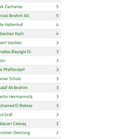
ik Zacharias
5
nusi Ibrahim Ad.
5
lix Haltenhof
4
bastian Koch
4
bert Vasilian
3
adou Bayagio Di.
3
örn
3
ic Pfaffendorf
3
orian Schulz
3
alaf Ali Ibrahim
3
rtin Hermannstä.
3
hamed El Bekkar
3
ul Gräf
3
bacarr Ceesay
2
ristian Deistung
2