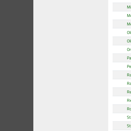
Mi
M
M
Ol
Ol
Or
Pa
Pe
Ra
Ra
Re
Ri
R
St
St