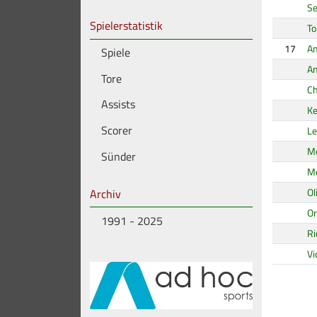
Se
Spielerstatistik
To
17
A
Spiele
An
Tore
Ch
Assists
Ke
Scorer
Le
M
Sünder
M
Archiv
Ol
Or
1991 - 2025
Ri
Vi