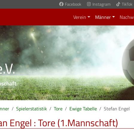
Facebook
Instagram
TikTok
Verein
Männer
Nachw
.V.
nschaft
.
nner
Spielerstatistik
Tore
Ewige Tabelle
Stefan Engel
an Engel : Tore (1.Mannschaft)