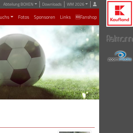
Abteilung BOXEN
Downloads
WM 2026
uchs
Fotos
Sponsoren
Links
🆕Fanshop