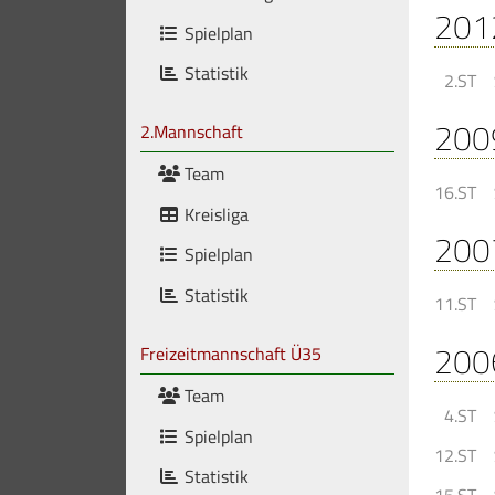
201
Spielplan
Statistik
2.ST
200
2.Mannschaft
Team
16.ST
Kreisliga
200
Spielplan
Statistik
11.ST
200
Freizeitmannschaft Ü35
Team
4.ST
Spielplan
12.ST
Statistik