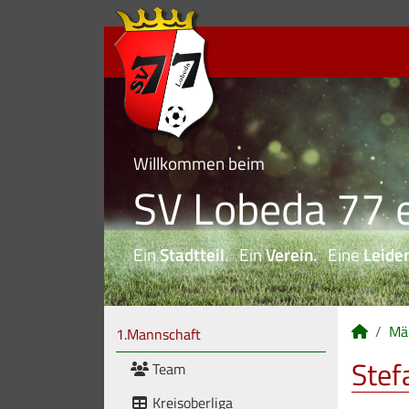
Willkommen beim
SV Lobeda 77 e
Ein
Stadtteil
. Ein
Verein
. Eine
Leide
Mä
1.Mannschaft
Stef
Team
Kreisoberliga