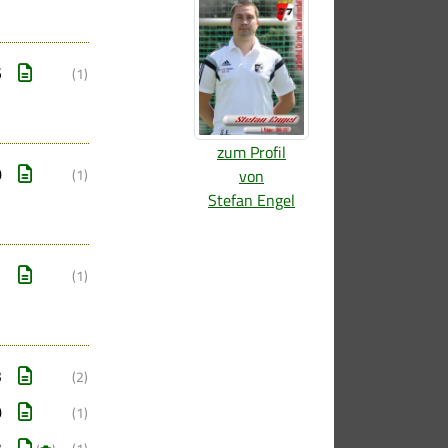
5
(1)
zum Profil
0
von
(1)
Stefan Engel
1
(1)
3
(2)
0
(1)