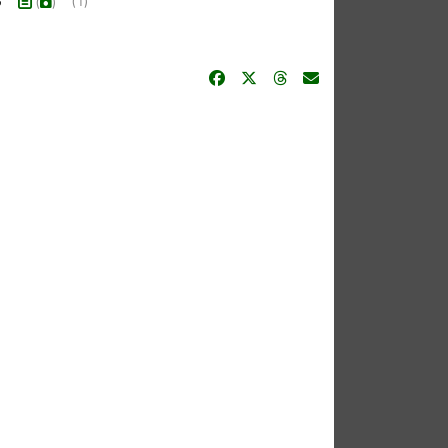
3
(1)
(
)