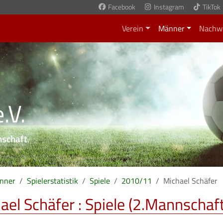
Facebook
Instagram
TikTok
Verein
Männer
Nachw
.V.
nschaft
.
nner
Spielerstatistik
Spiele
2010/11
Michael Schäfer
ael Schäfer : Spiele (2.Mannschaft