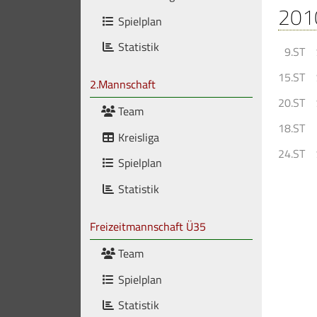
201
Spielplan
Statistik
9.ST
15.ST
2.Mannschaft
20.ST
Team
18.ST
Kreisliga
24.ST
Spielplan
Statistik
Freizeitmannschaft Ü35
Team
Spielplan
Statistik