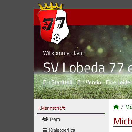
Willkommen beim
SV Lobeda 77 e
Ein
Stadtteil
. Ein
Verein
. Eine
Leide
Mä
1.Mannschaft
Mich
Team
Kreisoberliga