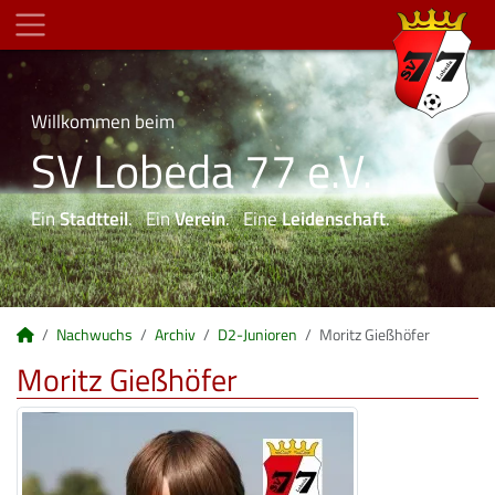
Willkommen beim
SV Lobeda 77 e.V.
Ein
Stadtteil
. Ein
Verein
. Eine
Leidenschaft
.
Nachwuchs
Archiv
D2-Junioren
Moritz Gießhöfer
Moritz Gießhöfer