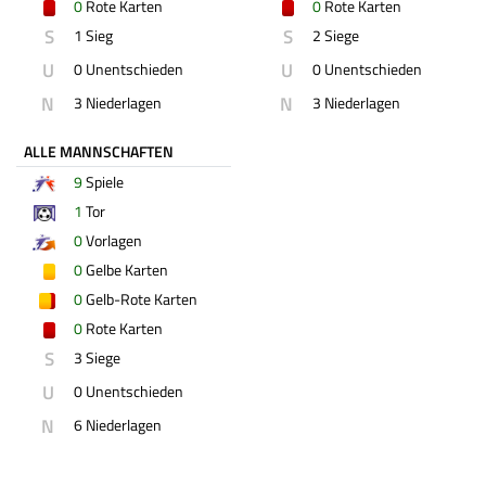
0
Rote Karten
0
Rote Karten
S
S
1 Sieg
2 Siege
U
U
0 Unentschieden
0 Unentschieden
N
N
3 Niederlagen
3 Niederlagen
ALLE MANNSCHAFTEN
9
Spiele
1
Tor
0
Vorlagen
0
Gelbe Karten
0
Gelb-Rote Karten
0
Rote Karten
S
3 Siege
U
0 Unentschieden
N
6 Niederlagen