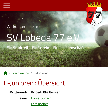
Willkommen beim
SV Lobeda 77 e.V.
Ein
Stadtteil
. Ein
Verein
. Eine
Leidenschaft
.
Nachwuchs
F-Junioren
F-Junioren :
Übersicht
Wettbewerb:
Kinderfußballturnier
Trainer:
Daniel Günsch
Lars Köcher