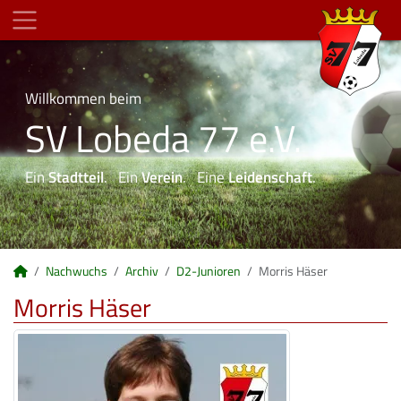
Willkommen beim
SV Lobeda 77 e.V.
Ein
Stadtteil
. Ein
Verein
. Eine
Leidenschaft
.
Nachwuchs
Archiv
D2-Junioren
Morris Häser
Morris Häser