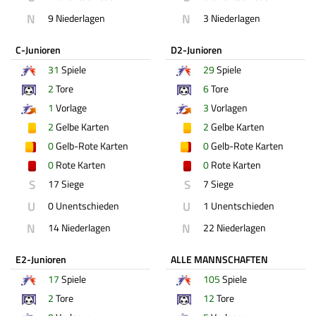
N
N
9 Niederlagen
3 Niederlagen
C-Junioren
D2-Junioren
31
Spiele
29
Spiele
2
Tore
6
Tore
1
Vorlage
3
Vorlagen
2
Gelbe Karten
2
Gelbe Karten
0
Gelb-Rote Karten
0
Gelb-Rote Karten
0
Rote Karten
0
Rote Karten
S
S
17 Siege
7 Siege
U
U
0 Unentschieden
1 Unentschieden
N
N
14 Niederlagen
22 Niederlagen
E2-Junioren
ALLE MANNSCHAFTEN
17
Spiele
105
Spiele
2
Tore
12
Tore