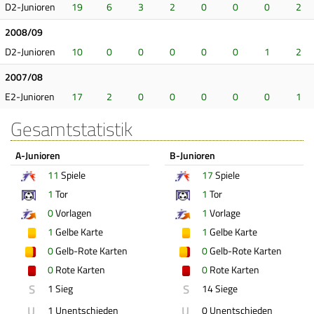
D2-Junioren
19
6
3
2
0
0
0
2
2008/09
D2-Junioren
10
0
0
0
0
0
1
2
2007/08
E2-Junioren
17
2
0
0
0
0
0
1
Gesamtstatistik
A-Junioren
B-Junioren
11
Spiele
17
Spiele
1
Tor
1
Tor
0
Vorlagen
1
Vorlage
1
Gelbe Karte
1
Gelbe Karte
0
Gelb-Rote Karten
0
Gelb-Rote Karten
0
Rote Karten
0
Rote Karten
S
S
1 Sieg
14 Siege
U
U
1 Unentschieden
0 Unentschieden