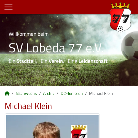
Willkommen beim
SV Lobeda 77 e.V.
Ein
Stadtteil
. Ein
Verein
. Eine
Leidenschaft
.
Nachwuchs
Archiv
D2-Junioren
Michael Klein
Michael Klein