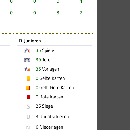
0
0
0
1
0
0
3
2
D-Junioren
35
Spiele
39
Tore
35
Vorlagen
0
Gelbe Karten
0
Gelb-Rote Karten
0
Rote Karten
S
26 Siege
U
3 Unentschieden
N
6 Niederlagen