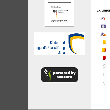
E-Junio
S
U
N