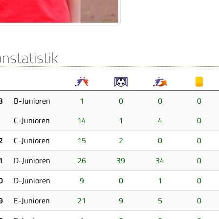
nstatistik
3
B-Junioren
1
0
0
0
C-Junioren
14
1
4
0
2
C-Junioren
15
2
0
0
1
D-Junioren
26
39
34
0
0
D-Junioren
9
0
1
0
9
E-Junioren
21
9
5
0