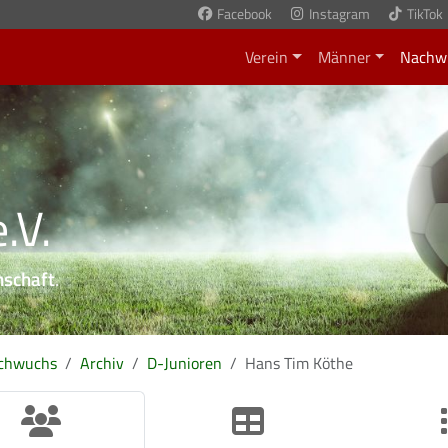
Facebook
Instagram
TikTok
Verein
Männer
Nachw
.V.
nschaft
.
chwuchs
Archiv
D-Junioren
Hans Tim Köthe