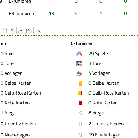
8
E-Junioren
1
0
0
0
E3-Junioren
13
4
1
0
mtstatistik
ren
C-Junioren
1
Spiel
29
Spiele
0
Tore
3
Tore
0
Vorlagen
4
Vorlagen
0
Gelbe Karten
0
Gelbe Karten
0
Gelb-Rote Karten
0
Gelb-Rote Karten
0
Rote Karten
0
Rote Karten
S
1 Sieg
8 Siege
U
0 Unentschieden
2 Unentschieden
N
0 Niederlagen
19 Niederlagen