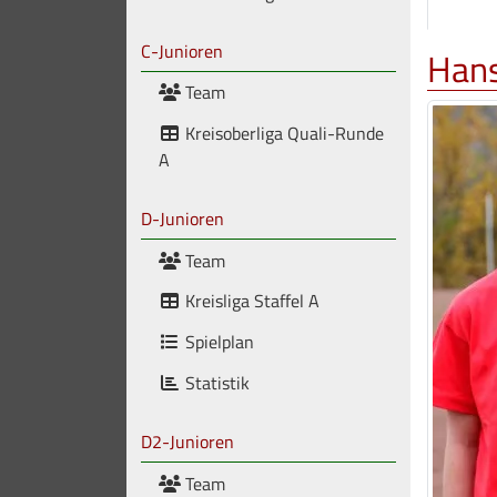
C-Junioren
Hans
Team
Kreisoberliga Quali-Runde
A
D-Junioren
Team
Kreisliga Staffel A
Spielplan
Statistik
D2-Junioren
Team