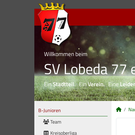
Willkommen beim
SV Lobeda 77 e
Ein
Stadtteil
. Ein
Verein
. Eine
Leide
Na
B-Junioren
Team
Kreisoberliga