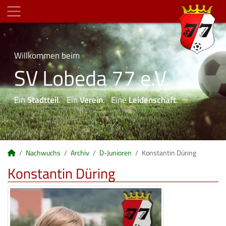
Willkommen beim
SV Lobeda 77 e.V.
Ein
Stadtteil
. Ein
Verein
. Eine
Leidenschaft
.
Nachwuchs
Archiv
D-Junioren
Konstantin Düring
Konstantin Düring