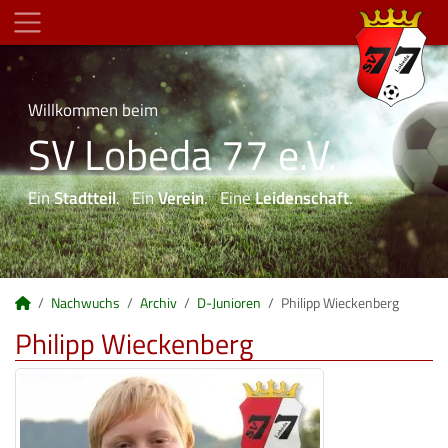
Willkommen beim
SV Lobeda 77 e.V.
Ein
Stadtteil
. Ein
Verein
. Eine
Leidenschaft
.
Nachwuchs
Archiv
D-Junioren
Philipp Wieckenberg
Philipp Wieckenberg