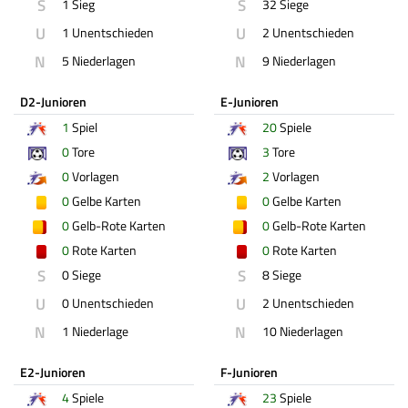
S
S
1 Sieg
32 Siege
U
U
1 Unentschieden
2 Unentschieden
N
N
5 Niederlagen
9 Niederlagen
D2-Junioren
E-Junioren
1
Spiel
20
Spiele
0
Tore
3
Tore
0
Vorlagen
2
Vorlagen
0
Gelbe Karten
0
Gelbe Karten
0
Gelb-Rote Karten
0
Gelb-Rote Karten
0
Rote Karten
0
Rote Karten
S
S
0 Siege
8 Siege
U
U
0 Unentschieden
2 Unentschieden
N
N
1 Niederlage
10 Niederlagen
E2-Junioren
F-Junioren
4
Spiele
23
Spiele