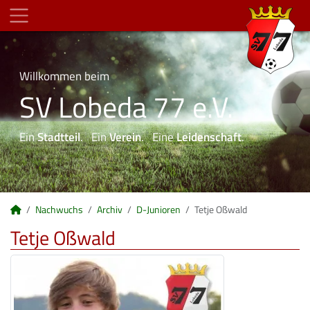
Willkommen beim
SV Lobeda 77 e.V.
Ein
Stadtteil
. Ein
Verein
. Eine
Leidenschaft
.
Nachwuchs
Archiv
D-Junioren
Tetje Oßwald
Tetje Oßwald