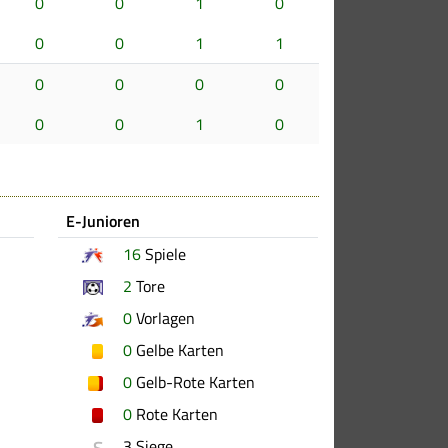
0
0
1
0
0
0
1
1
0
0
0
0
0
0
1
0
E-Junioren
16
Spiele
2
Tore
0
Vorlagen
0
Gelbe Karten
0
Gelb-Rote Karten
0
Rote Karten
S
3 Siege