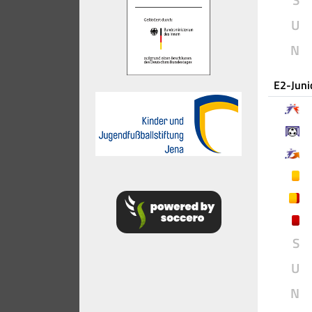
U
N
E2-Juni
S
U
N