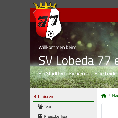
Willkommen beim
SV Lobeda 77 e
Ein
Stadtteil
. Ein
Verein
. Eine
Leide
Na
B-Junioren
Team
Kreisoberliga