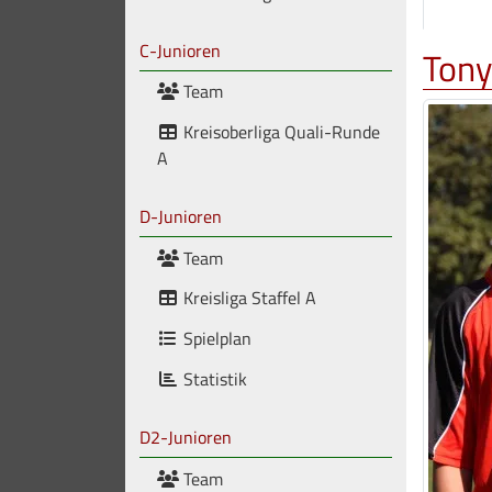
C-Junioren
Tony
Team
Kreisoberliga Quali-Runde
A
D-Junioren
Team
Kreisliga Staffel A
Spielplan
Statistik
D2-Junioren
Team