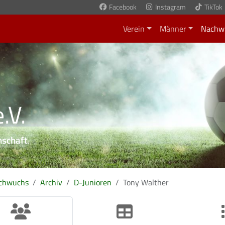
Facebook
Instagram
TikTok
Verein
Männer
Nachw
.V.
nschaft
.
chwuchs
Archiv
D-Junioren
Tony Walther