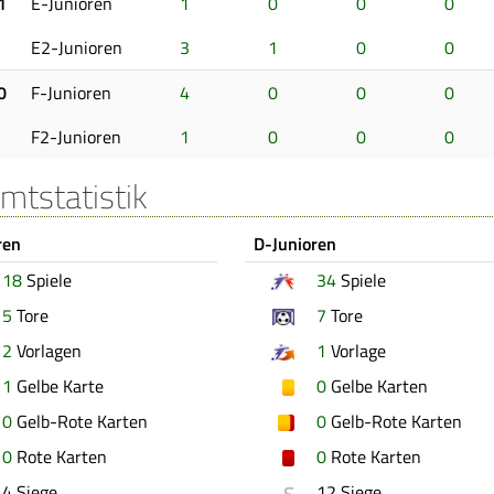
1
E-Junioren
1
0
0
0
E2-Junioren
3
1
0
0
0
F-Junioren
4
0
0
0
F2-Junioren
1
0
0
0
mtstatistik
ren
D-Junioren
18
Spiele
34
Spiele
5
Tore
7
Tore
2
Vorlagen
1
Vorlage
1
Gelbe Karte
0
Gelbe Karten
0
Gelb-Rote Karten
0
Gelb-Rote Karten
0
Rote Karten
0
Rote Karten
S
4 Siege
12 Siege