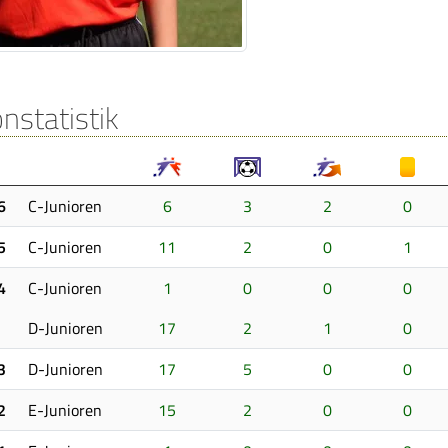
nstatistik
6
C-Junioren
6
3
2
0
5
C-Junioren
11
2
0
1
4
C-Junioren
1
0
0
0
D-Junioren
17
2
1
0
3
D-Junioren
17
5
0
0
2
E-Junioren
15
2
0
0