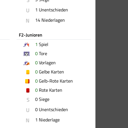
U
1 Unentschieden
N
14 Niederlagen
F2-Junioren
1
Spiel
0
Tore
0
Vorlagen
0
Gelbe Karten
0
Gelb-Rote Karten
0
Rote Karten
S
0 Siege
U
0 Unentschieden
N
1 Niederlage