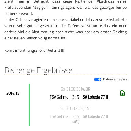
Zieht man in Betracht, dass diese Partie der Abschluss eines
kraftraubenden 4tägigen Trainingslagers war, war das gezeigte Tempo
bemerkenswert.
In der Offensive agierte man sehr variabel und das zuvor einstudierte
wurde sehr gut umgesetzt. In der Defensive stimmte das ein oder
andere Mal die Abstimmung noch nicht, was aber am ersten Spieltag
einer neuen Saison völlig normal ist.
Kompliment Jungs: Toller Auftritt !!!
Bisherige Ergebnisse
Datum anzeigen
So, 31.08.2014
, QR
2014/15
3 : 5
TSV Gahma
SV Lobeda 77 II
So, 31.08.2014
, 1.ST
3 : 5
TSV Gahma
SV Lobeda 77 II
(
a.W.
)