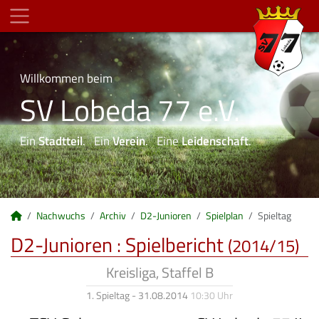
Willkommen beim
SV Lobeda 77 e.V.
Ein
Stadtteil
. Ein
Verein
. Eine
Leidenschaft
.
Nachwuchs
Archiv
D2-Junioren
Spielplan
Spieltag
D2-Junioren :
Spielbericht
(2014/15)
Kreisliga, Staffel B
1. Spieltag - 31.08.2014
10:30 Uhr