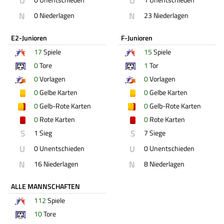
U
U
N
N
0 Niederlagen
23 Niederlagen
E2-Junioren
F-Junioren
17
Spiele
15
Spiele
0
Tore
1
Tor
0
Vorlagen
0
Vorlagen
0
Gelbe Karten
0
Gelbe Karten
0
Gelb-Rote Karten
0
Gelb-Rote Karten
0
Rote Karten
0
Rote Karten
S
S
1 Sieg
7 Siege
U
U
0 Unentschieden
0 Unentschieden
N
N
16 Niederlagen
8 Niederlagen
ALLE MANNSCHAFTEN
112
Spiele
10
Tore