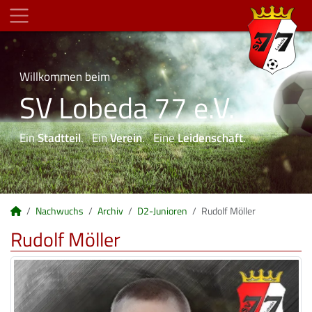
Willkommen beim
SV Lobeda 77 e.V.
Ein
Stadtteil
. Ein
Verein
. Eine
Leidenschaft
.
Nachwuchs
Archiv
D2-Junioren
Rudolf Möller
Rudolf Möller