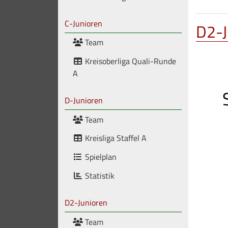
C-Junioren
D2-J
Team
Kreisoberliga Quali-Runde
A
D-Junioren
Team
Kreisliga Staffel A
Spielplan
Statistik
D2-Junioren
Team