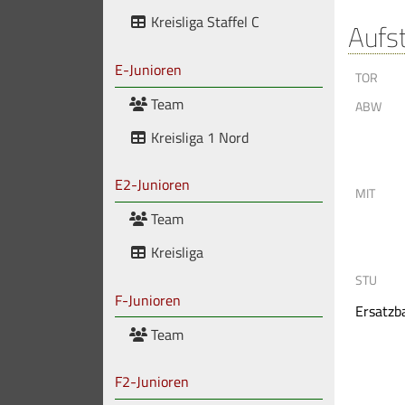
Kreisliga Staffel C
Aufs
E-Junioren
TOR
Team
ABW
Kreisliga 1 Nord
E2-Junioren
MIT
Team
Kreisliga
STU
F-Junioren
Ersatzb
Team
F2-Junioren