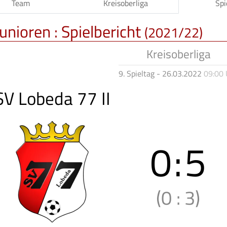
Team
Kreisoberliga
Spi
unioren :
Spielbericht
(2021/22)
Kreisoberliga
9. Spieltag - 26.03.2022
09:00 
SV Lobeda 77 II
0
:
5
(0
:
3)