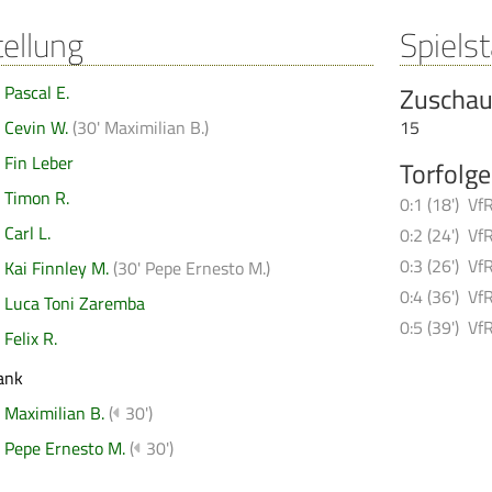
tellung
Spielst
Pascal E.
Zuschau
Cevin W.
(
30' Maximilian B.
)
15
Fin Leber
Torfolge
Timon R.
0:1 (18')
Vf
Carl L.
0:2 (24')
Vf
0:3 (26')
Vf
Kai Finnley M.
(
30' Pepe Ernesto M.
)
0:4 (36')
Vf
Luca Toni Zaremba
0:5 (39')
Vf
Felix R.
ank
Maximilian B.
(
30')
Pepe Ernesto M.
(
30')