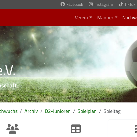
Facebook
Instagram
TikTok
Verein
Männer
Nachw
.V.
nschaft
.
chwuchs
Archiv
D2-Junioren
Spielplan
Spieltag