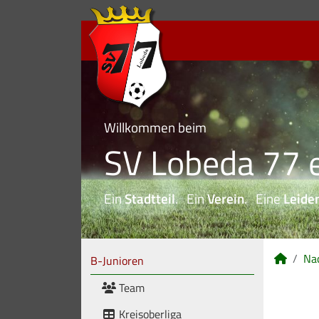
Willkommen beim
SV Lobeda 77 e
Ein
Stadtteil
. Ein
Verein
. Eine
Leide
Na
B-Junioren
Team
Kreisoberliga