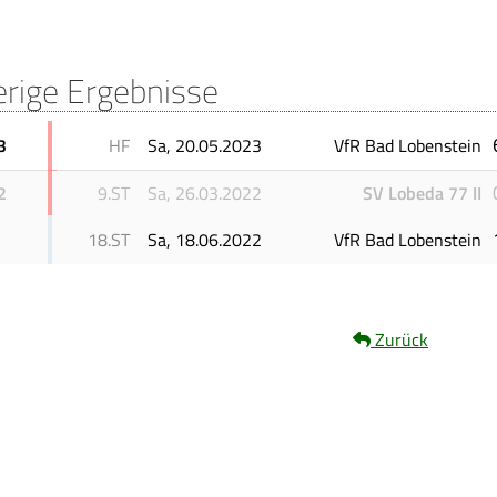
erige Ergebnisse
3
HF
Sa, 20.05.2023
VfR Bad Lobenstein
2
9.ST
Sa, 26.03.2022
SV Lobeda 77 II
18.ST
Sa, 18.06.2022
VfR Bad Lobenstein
Zurück