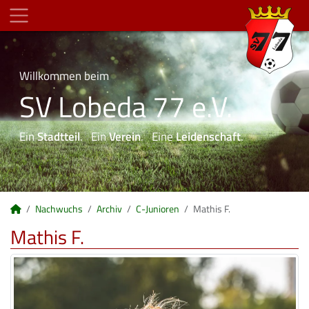
Willkommen beim
SV Lobeda 77 e.V.
Ein
Stadtteil
. Ein
Verein
. Eine
Leidenschaft
.
Nachwuchs
Archiv
C-Junioren
Mathis F.
Mathis F.