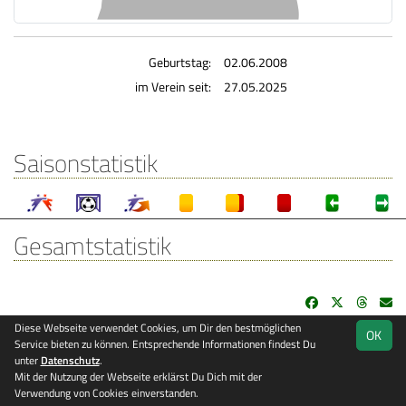
Geburtstag:
02.06.2008
im Verein seit:
27.05.2025
Saisonstatistik
Gesamtstatistik
Diese Webseite verwendet Cookies, um Dir den bestmöglichen
OK
soccero.de
Service bieten zu können. Entsprechende Informationen findest Du
© 2006 - 2026
unter
Datenschutz
.
Mit der Nutzung der Webseite erklärst Du Dich mit der
Besucherstatistik
Kontakt
Impressum
Datenschutz
Verwendung von Cookies einverstanden.