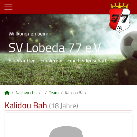
Willkommen beim
SV Lobeda 77 e.V.
Ein
Stadtteil
. Ein
Verein
. Eine
Leidenschaft
.
Nachwuchs
Team
Kalidou Bah
Kalidou Bah
(18 Jahre)