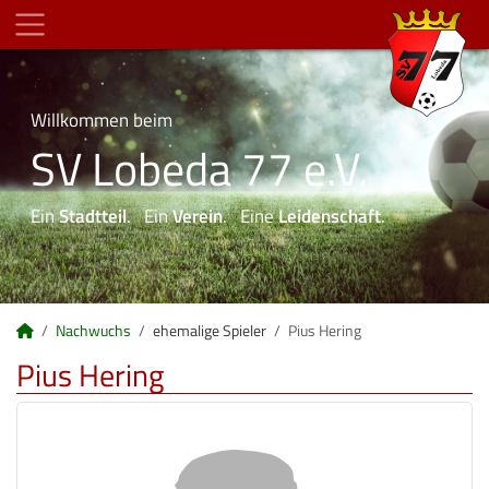
Willkommen beim
SV Lobeda 77 e.V.
Ein
Stadtteil
. Ein
Verein
. Eine
Leidenschaft
.
Nachwuchs
ehemalige Spieler
Pius Hering
Pius Hering