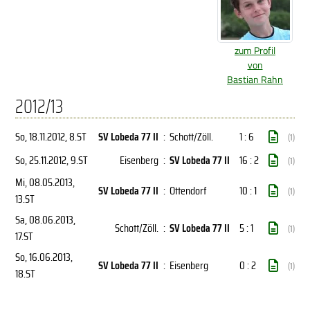
zum Profil
von
Bastian Rahn
2012/13
So, 18.11.2012
, 8.ST
SV Lobeda 77 II
:
Schott/Zöll.
1 : 6
(1)
So, 25.11.2012
, 9.ST
Eisenberg
:
SV Lobeda 77 II
16 : 2
(1)
Mi, 08.05.2013
,
SV Lobeda 77 II
:
Ottendorf
10 : 1
(1)
13.ST
Sa, 08.06.2013
,
Schott/Zöll.
:
SV Lobeda 77 II
5 : 1
(1)
17.ST
So, 16.06.2013
,
SV Lobeda 77 II
:
Eisenberg
0 : 2
(1)
18.ST