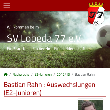
Willkommen beim
SV Lobeda 77 e.V.
Ein
Stadtteil
. Ein
Verein
. Eine
Leidenschaft
.
Nachwuchs
E2-Junioren
2012/13
Bastian Rahn
Bastian Rahn : Auswechslungen
(E2-Junioren)