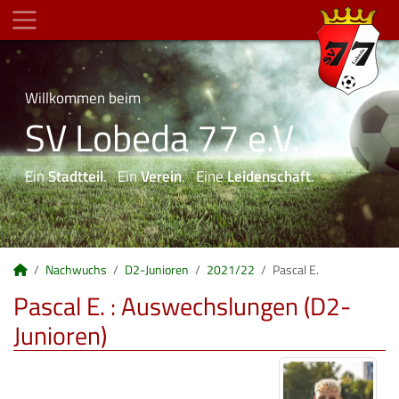
Willkommen beim
SV Lobeda 77 e.V.
Ein
Stadtteil
. Ein
Verein
. Eine
Leidenschaft
.
Nachwuchs
D2-Junioren
2021/22
Pascal E.
Pascal E. : Auswechslungen (D2-
Junioren)