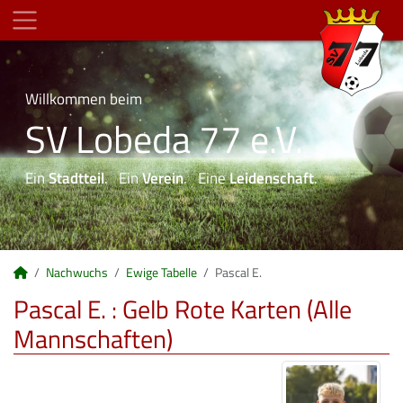
Willkommen beim
SV Lobeda 77 e.V.
Ein
Stadtteil
. Ein
Verein
. Eine
Leidenschaft
.
Nachwuchs
Ewige Tabelle
Pascal E.
Pascal E. : Gelb Rote Karten (Alle
Mannschaften)