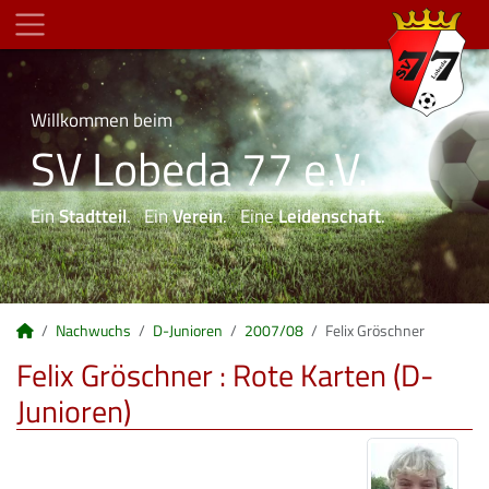
Willkommen beim
SV Lobeda 77 e.V.
Ein
Stadtteil
. Ein
Verein
. Eine
Leidenschaft
.
Nachwuchs
D-Junioren
2007/08
Felix Gröschner
Felix Gröschner : Rote Karten (D-
Junioren)