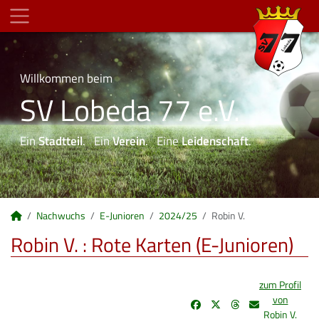
Willkommen beim
SV Lobeda 77 e.V.
Ein
Stadtteil
. Ein
Verein
. Eine
Leidenschaft
.
Nachwuchs
E-Junioren
2024/25
Robin V.
Robin V. : Rote Karten (E-Junioren)
zum Profil
von
Robin V.