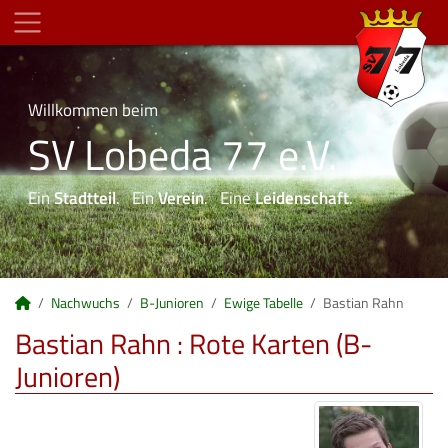
Willkommen beim
SV Lobeda 77 e.V.
Ein
Stadtteil
. Ein
Verein
. Eine
Leidenschaft
.
Nachwuchs
B-Junioren
Ewige Tabelle
Bastian Rahn
Bastian Rahn : Rote Karten (B-
Junioren)