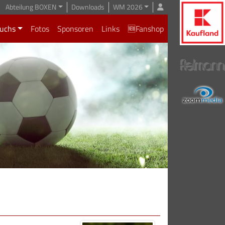
Abteilung BOXEN
Downloads
WM 2026
uchs
Fotos
Sponsoren
Links
🆕Fanshop