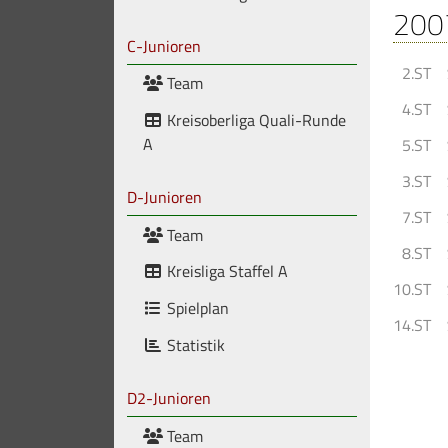
200
C-Junioren
2.ST
Team
4.ST
Kreisoberliga Quali-Runde
A
5.ST
3.ST
D-Junioren
7.ST
Team
8.ST
Kreisliga Staffel A
10.ST
Spielplan
14.ST
Statistik
D2-Junioren
Team