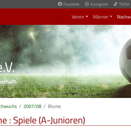
Facebook
Instagram
TikTok
Verein
Männer
Nachw
.V.
nschaft
.
chwuchs
2007/08
Blume
e : Spiele (A-Junioren)