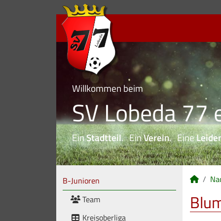
Willkommen beim
SV Lobeda 77 e
Ein
Stadtteil
. Ein
Verein
. Eine
Leide
Na
B-Junioren
Blum
Team
Kreisoberliga