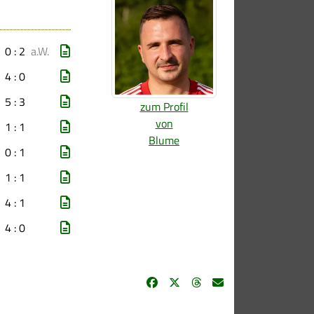
0 : 2
a.W.
4 : 0
5 : 3
zum Profil
von
1 : 1
Blume
0 : 1
1 : 1
4 : 1
4 : 0