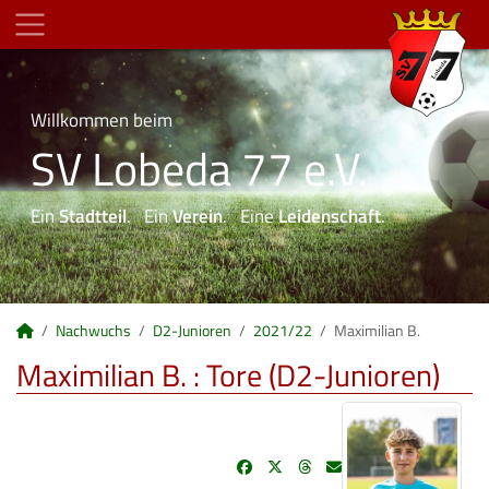
Willkommen beim
SV Lobeda 77 e.V.
Ein
Stadtteil
. Ein
Verein
. Eine
Leidenschaft
.
Nachwuchs
D2-Junioren
2021/22
Maximilian B.
Maximilian B. : Tore (D2-Junioren)