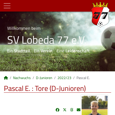
Willkommen beim
SV Lobeda 77 e.V.
Ein
Stadtteil
. Ein
Verein
. Eine
Leidenschaft
.
Nachwuchs
D-Junioren
2022/23
Pascal E.
Pascal E. : Tore (D-Junioren)