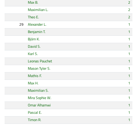
Max B.
2
Maximilian L.
2
Theo E.
2
29
Alexander L.
1
Benjamin T.
1
Björn K.
1
David S.
1
Karl S.
1
Leonas Pauchet
1
Mason Tyler S.
1
Mathis F.
1
Max H.
1
Maximilian S.
1
Mira Sophie W.
1
Omar Alhamwi
1
Pascal E.
1
Timon R.
1