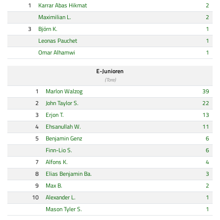
1
Karrar Abas Hikmat
2
Maximilian L.
2
3
Björn K.
1
Leonas Pauchet
1
Omar Alhamwi
1
E-Junioren
(Tore)
1
Marlon Walzog
39
2
John Taylor S.
22
3
Erjon T.
13
4
Ehsanullah W.
11
5
Benjamin Genz
6
Finn-Lio S.
6
7
Alfons K.
4
8
Elias Benjamin Ba.
3
9
Max B.
2
10
Alexander L.
1
Mason Tyler S.
1