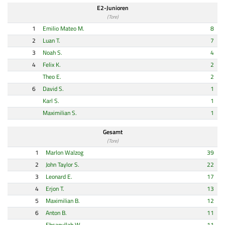
E2-Junioren
(Tore)
1
Emilio Mateo M.
8
2
Luan T.
7
3
Noah S.
4
4
Felix K.
2
Theo E.
2
6
David S.
1
Karl S.
1
Maximilian S.
1
Gesamt
(Tore)
1
Marlon Walzog
39
2
John Taylor S.
22
3
Leonard E.
17
4
Erjon T.
13
5
Maximilian B.
12
6
Anton B.
11