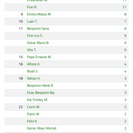
Ehsanullah W.
11
Finn R.
11
9
Emilio Mateo M.
8
10
Luan T.
7
11
Benjamin Genz
6
Finn-Lio S.
6
Oskar Maria B.
6
Vito T.
6
15
Pepe Ernesto M.
5
16
Alfons K.
4
Noah S.
4
18
Adrian H.
3
Benjamin-René R.
3
Elias Benjamin Ba.
3
Kai Finnley M.
3
22
Cevin W.
2
Dario W.
2
Felix K.
2
Karrar Abas Hikmat
2