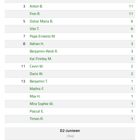
3
Anton B.
11
Finn R.
11
5
Oskar Maria B.
6
Vito T.
6
7
Pepe Ernesto M.
5
8
Adrian H.
3
Benjamin-René R.
3
Kai Finnley M.
3
11
Cevin W.
2
Dario W.
2
13
Benjamin T.
1
Mathis F.
1
Max H.
1
Mira Sophie W.
1
Pascal E.
1
Timon R.
1
D2-Junioren
(Tore)