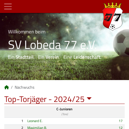
Willkommen beim
SV Lobeda 77 e.V.
Ein
Stadtteil
. Ein
Verein
. Eine
Leidenschaft
.
Nachwuchs
Top-Torjäger -
2024/25
C-Junioren
(Tore)
1
Leonard E.
17
2
Maximilian B.
12