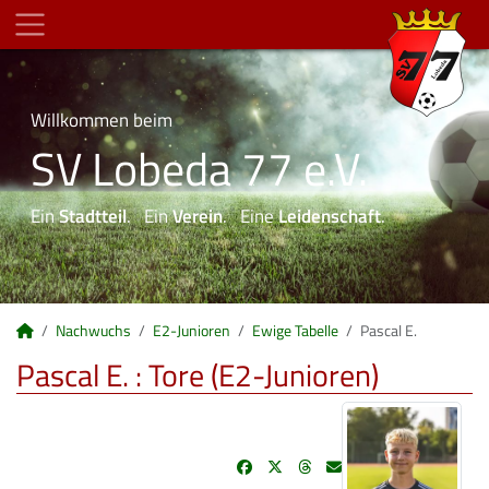
Willkommen beim
SV Lobeda 77 e.V.
Ein
Stadtteil
. Ein
Verein
. Eine
Leidenschaft
.
Nachwuchs
E2-Junioren
Ewige Tabelle
Pascal E.
Pascal E. : Tore (E2-Junioren)