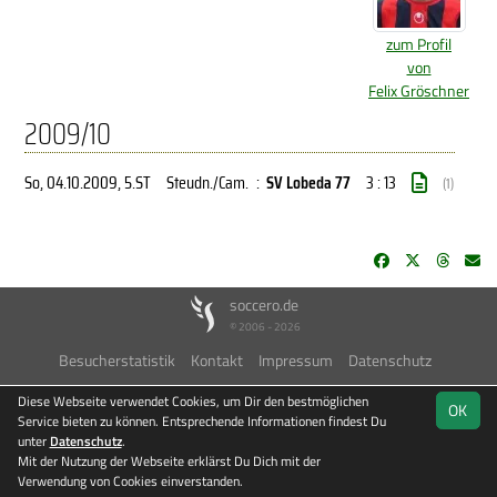
zum Profil
von
Felix Gröschner
2009/10
So, 04.10.2009
, 5.ST
Steudn./Cam.
:
SV Lobeda 77
3 : 13
(1)
soccero.de
© 2006 - 2026
Besucherstatistik
Kontakt
Impressum
Datenschutz
Diese Webseite verwendet Cookies, um Dir den bestmöglichen
OK
Service bieten zu können. Entsprechende Informationen findest Du
unter
Datenschutz
.
Mit der Nutzung der Webseite erklärst Du Dich mit der
Verwendung von Cookies einverstanden.