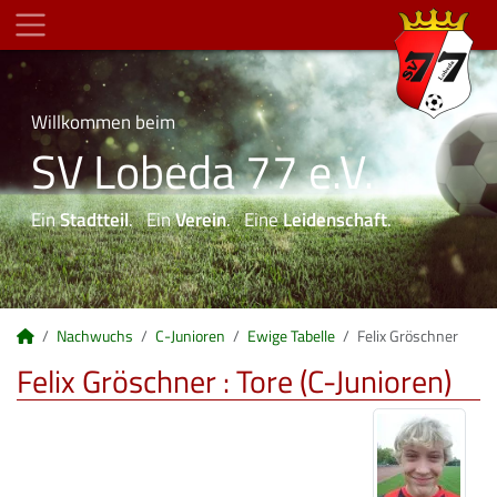
Willkommen beim
SV Lobeda 77 e.V.
Ein
Stadtteil
. Ein
Verein
. Eine
Leidenschaft
.
Nachwuchs
C-Junioren
Ewige Tabelle
Felix Gröschner
Felix Gröschner : Tore (C-Junioren)