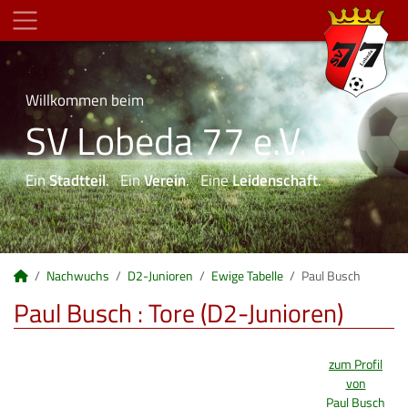
Willkommen beim
SV Lobeda 77 e.V.
Ein
Stadtteil
. Ein
Verein
. Eine
Leidenschaft
.
Nachwuchs
D2-Junioren
Ewige Tabelle
Paul Busch
Paul Busch : Tore (D2-Junioren)
zum Profil
von
Paul Busch