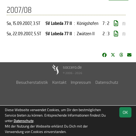
2007/08
Sa, 15.09.2007
, 3.ST
SV Lobeda 77 II
:
Königshofen
7 : 2
(1)
Sa, 22.09.2007
, 5.ST
SV Lobeda 77 II
:
Zwätzen II
2 : 3
(1)
soccero.de
© 2006 - 2026
Besucherstatistik
Kontakt
Impressum
Datenschutz
Diese Webseite verwendet Cookies, um Dir den bestmöglichen
OK
Service bieten zu können. Entsprechende Informationen findest Du
unter
Datenschutz
.
Mit der Nutzung der Webseite erklärst Du Dich mit der
Verwendung von Cookies einverstanden.